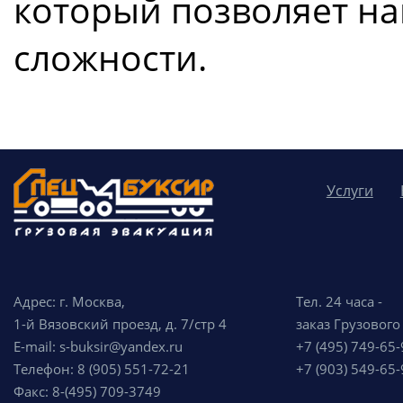
который позволяет на
сложности.
Услуги
Адрес: г. Москва,
Тел. 24 часа -
1-й Вязовский проезд, д. 7/стр 4
заказ Грузового
E-mail: s-buksir@yandex.ru
+7 (495) 749-65-
Телефон: 8 (905) 551-72-21
+7 (903) 549-65-
Факс: 8-(495) 709-3749