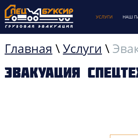
УСЛУГИ
НАШ П
Главная
\
Услуги
\
Эва
Эвакуация спецте
ЭВАКУАЦИЯ СПЕЦТЕХН
КРУГЛОСУТОЧ