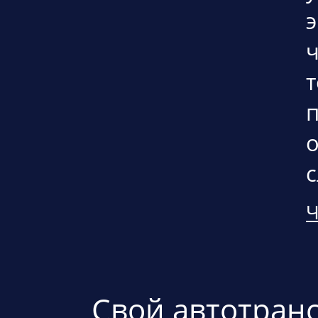
э
п
о
с
Ч
Свой автотран