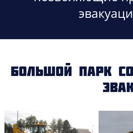
эвакуаци
Большой парк с
эва