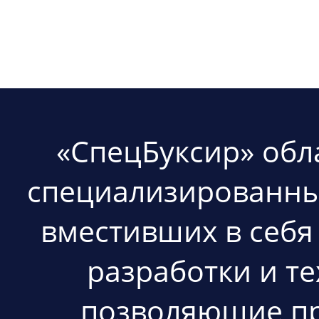
«СпецБуксир» об
специализированных
вместивших в себ
разработки и т
позволяющие пр