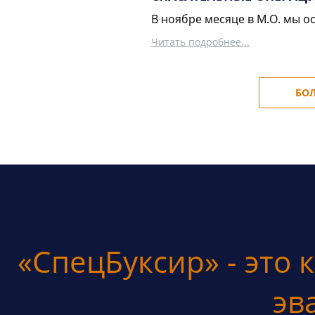
В ноябре месяце в М.О. мы о
Читать подробнее...
БО
«СпецБуксир» - это 
эв