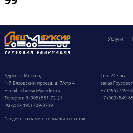
Услуги
Адрес: г. Москва,
Тел. 24 часа -
1-й Вязовский проезд, д. 7/стр 4
заказ Грузовог
E-mail: s-buksir@yandex.ru
+7 (495) 749-6
Телефон: 8 (905) 551-72-21
+7 (903) 549-6
Факс: 8-(495) 709-3749
Следите за нами в социальных сетях