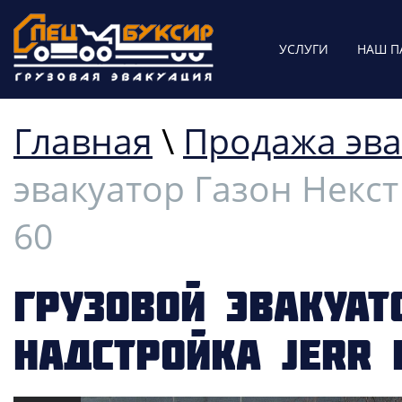
УСЛУГИ
НАШ П
Главная
\
Продажа эва
эвакуатор Газон Некс
60
Грузовой эвакуат
Надстройка JERR 