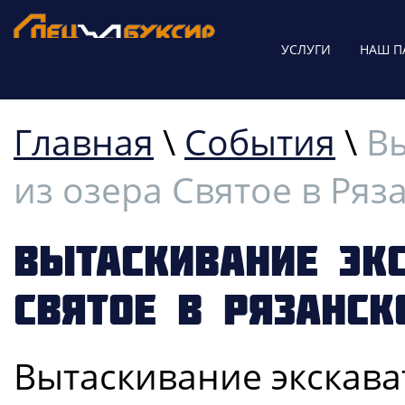
УСЛУГИ
НАШ П
Главная
\
События
\
В
из озера Святое в Ряз
Вытаскивание экс
Святое в Рязанск
Вытаскивание экскава